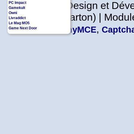
Copyleft | Design et Dé
PC Impact
Gamekult
Owni
Leader en Carton) | Modul
Livraddict
Le Mag MO5
,
TinyMCE
Captcha
Game Next Door