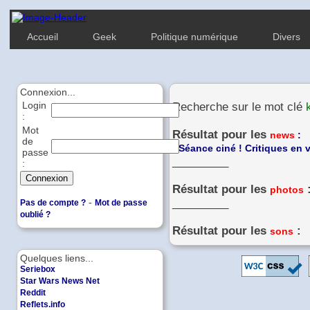
Accueil
Geek
Politique numérique
Divers
Connexion...
Login
Recherche sur le mot clé
:
Mot
Résultat pour les
news
:
de
-
Séance ciné ! Critiques en v
passe
_________
:
Résultat pour les
photos
-
_________
Pas de compte ?
Mot de passe
oublié ?
Résultat pour les
:
sons
Quelques liens...
Seriebox
Star Wars News Net
Reddit
Reflets.info