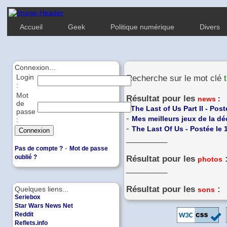
Accueil
Geek
Politique numérique
Divers
Connexion...
Login
Recherche sur le mot clé
:
Mot
Résultat pour les
news
:
de
-
The Last of Us Part II - Pos
passe
-
Mes meilleurs jeux de la dé
:
-
The Last Of Us - Postée le 
_________
-
Pas de compte ?
Mot de passe
oublié ?
Résultat pour les
photos
_________
Résultat pour les
:
Quelques liens...
sons
Seriebox
Star Wars News Net
Reddit
Reflets.info