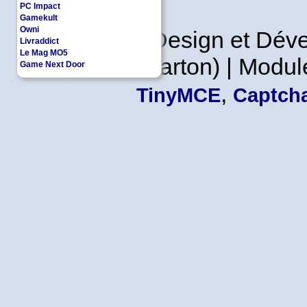
PC Impact
Gamekult
Owni
Copyleft | Design et Dé
Livraddict
Le Mag MO5
Leader en Carton) | Modul
Game Next Door
,
TinyMCE
Captcha