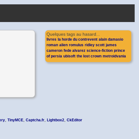
Quelques tags au hasard...
livres
la horde du contrevent
alain damasio
roman
alien
romulus
ridley scott
james
cameron
fede alvarez
science-fiction
prince
of persia
ubisoft
the lost crown
metroidvania
,
,
,
,
ery
TinyMCE
Captcha.fr
Lightbox2
CkEditor