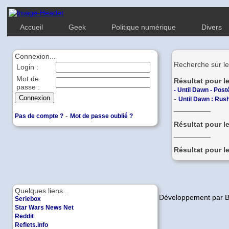
Accueil
Geek
Politique numérique
Divers
Connexion...
Recherche sur le
Login :
Mot de
Résultat pour l
passe :
-
Until Dawn - Post
-
Until Dawn : Rush
_________
-
Pas de compte ?
Mot de passe oublié ?
Résultat pour l
_________
Résultat pour l
Quelques liens...
Copyleft | Design et Développement par 
Seriebox
Star Wars News Net
Reddit
Reflets.info