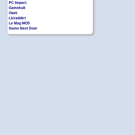
PC Impact
Gamekult
Owni
Livraddict
Le Mag MO5
Game Next Door