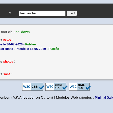
?
 mot clé
until dawn
es
news
:
ée le 30-07-2020 -
Publiée
 of Blood - Postée le 13-05-2019 -
Publiée
es
:
photos
es
:
sons
Benben (A.K.A. Leader en Carton) | Modules Web rajoutés :
Minimal Gall