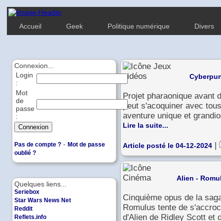
Accueil
Geek
Politique numérique
Divers
Connexion...
Login
Cyberpun
:
Mot
Projet pharaonique avant 
de
peut s'acoquiner avec tou
passe
aventure unique et grandio
:
Lire la suite...
-
|
Pas de compte ?
Mot de passe
Article posté le 04-12-2024
oublié ?
Alien - Romu
Quelques liens...
Seriebox
Cinquième opus de la saga h
Star Wars News Net
Romulus tente de s'accroc
Reddit
d'Alien de Ridley Scott e
Reflets.info