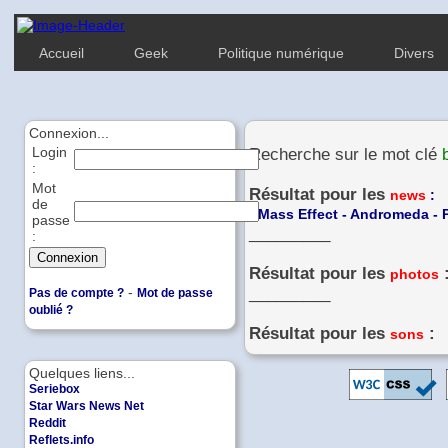
Accueil
Geek
Politique numérique
Divers
Connexion...
Login
Recherche sur le mot clé
:
Mot
Résultat pour les
news
:
de
-
Mass Effect - Andromeda - 
passe
_________
:
Résultat pour les
photos
-
_________
Pas de compte ?
Mot de passe
oublié ?
Résultat pour les
:
sons
Quelques liens...
Seriebox
Star Wars News Net
Reddit
Reflets.info