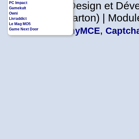
Copyleft | Design et Dé
PC Impact
Gamekult
Owni
Leader en Carton) | Modul
Livraddict
Le Mag MO5
,
TinyMCE
Captcha
Game Next Door