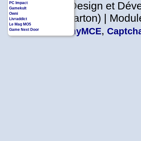
Copyleft | Design et Dé
PC Impact
Gamekult
Owni
Leader en Carton) | Modul
Livraddict
Le Mag MO5
,
TinyMCE
Captcha
Game Next Door