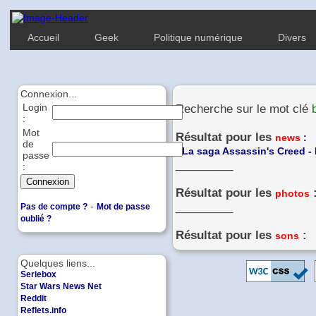
Accueil
Geek
Politique numérique
Divers
Connexion...
Login
Recherche sur le mot clé
:
Mot
Résultat pour les
news
:
de
-
La saga Assassin's Creed - 
passe
_________
:
Résultat pour les
photos
-
_________
Pas de compte ?
Mot de passe
oublié ?
Résultat pour les
:
sons
Quelques liens...
Seriebox
Star Wars News Net
Reddit
Reflets.info